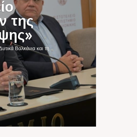
ίο
ν της
έψης»
τικά Βαλκάνια και τη