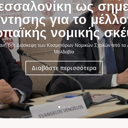
εσσαλονίκη ως σημε
ντησης για το μέλλο
παϊκής νομικής σκ
ανη στη Διάσκεψη των Κοσμητόρων Νομικών Σχολών από τα Δυ
Μολδαβία
Διαβάστε περισσότερα